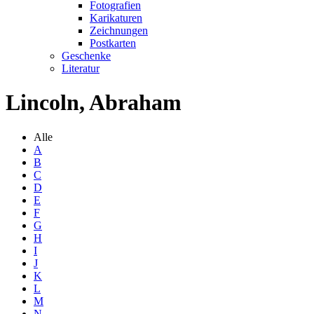
Fotografien
Karikaturen
Zeichnungen
Postkarten
Geschenke
Literatur
Lincoln, Abraham
Alle
A
B
C
D
E
F
G
H
I
J
K
L
M
N