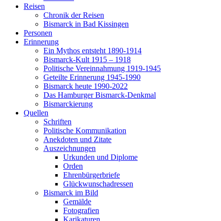
Reisen
Chronik der Reisen
Bismarck in Bad Kissingen
Personen
Erinnerung
Ein Mythos entsteht 1890-1914
Bismarck-Kult 1915 – 1918
Politische Vereinnahmung 1919-1945
Geteilte Erinnerung 1945-1990
Bismarck heute 1990-2022
Das Hamburger Bismarck-Denkmal
Bismarckierung
Quellen
Schriften
Politische Kommunikation
Anekdoten und Zitate
Auszeichnungen
Urkunden und Diplome
Orden
Ehrenbürgerbriefe
Glückwunschadressen
Bismarck im Bild
Gemälde
Fotografien
Karikaturen