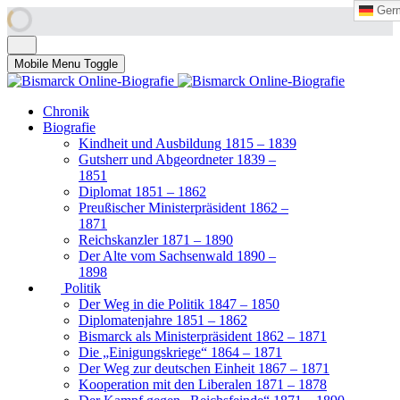
Ger
Ger
Mobile Menu Toggle
Chronik
Biografie
Kindheit und Ausbildung 1815 – 1839
Gutsherr und Abgeordneter 1839 –
1851
Diplomat 1851 – 1862
Preußischer Ministerpräsident 1862 –
1871
Reichskanzler 1871 – 1890
Der Alte vom Sachsenwald 1890 –
1898
Politik
Der Weg in die Politik 1847 – 1850
Diplomatenjahre 1851 – 1862
Bismarck als Ministerpräsident 1862 – 1871
Die „Einigungskriege“ 1864 – 1871
Der Weg zur deutschen Einheit 1867 – 1871
Kooperation mit den Liberalen 1871 – 1878