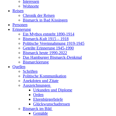
Interessen
Wohnorte
Reisen
Chronik der Reisen
Bismarck in Bad Kissingen
Personen
Erinnerung
Ein Mythos entsteht 1890-1914
Bismarck-Kult 1915 – 1918
Politische Vereinnahmung 1919-1945
Geteilte Erinnerung 1945-1990
Bismarck heute 1990-2022
Das Hamburger Bismarck-Denkmal
Bismarckierung
Quellen
Schriften
Politische Kommunikation
Anekdoten und Zitate
Auszeichnungen
Urkunden und Diplome
Orden
Ehrenbürgerbriefe
Glückwunschadressen
Bismarck im Bild
Gemälde