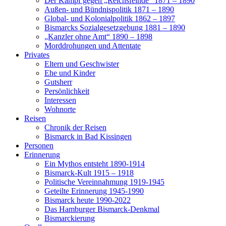
Der Kampf gegen „Reichsfeinde“ 1871 – 1890
Außen- und Bündnispolitik 1871 – 1890
Global- und Kolonialpolitik 1862 – 1897
Bismarcks Sozialgesetzgebung 1881 – 1890
„Kanzler ohne Amt“ 1890 – 1898
Morddrohungen und Attentate
Privates
Eltern und Geschwister
Ehe und Kinder
Gutsherr
Persönlichkeit
Interessen
Wohnorte
Reisen
Chronik der Reisen
Bismarck in Bad Kissingen
Personen
Erinnerung
Ein Mythos entsteht 1890-1914
Bismarck-Kult 1915 – 1918
Politische Vereinnahmung 1919-1945
Geteilte Erinnerung 1945-1990
Bismarck heute 1990-2022
Das Hamburger Bismarck-Denkmal
Bismarckierung