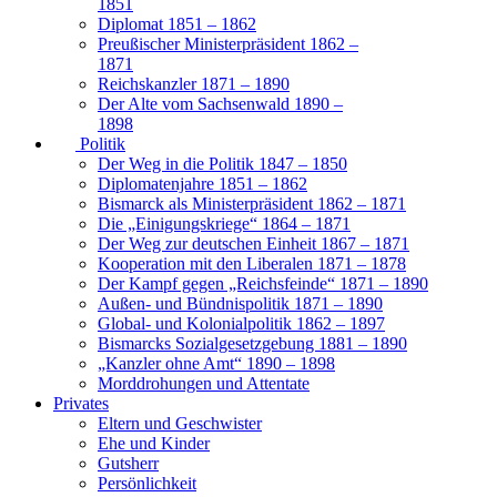
1851
Diplomat 1851 – 1862
Preußischer Ministerpräsident 1862 –
1871
Reichskanzler 1871 – 1890
Der Alte vom Sachsenwald 1890 –
1898
Politik
Der Weg in die Politik 1847 – 1850
Diplomatenjahre 1851 – 1862
Bismarck als Ministerpräsident 1862 – 1871
Die „Einigungskriege“ 1864 – 1871
Der Weg zur deutschen Einheit 1867 – 1871
Kooperation mit den Liberalen 1871 – 1878
Der Kampf gegen „Reichsfeinde“ 1871 – 1890
Außen- und Bündnispolitik 1871 – 1890
Global- und Kolonialpolitik 1862 – 1897
Bismarcks Sozialgesetzgebung 1881 – 1890
„Kanzler ohne Amt“ 1890 – 1898
Morddrohungen und Attentate
Privates
Eltern und Geschwister
Ehe und Kinder
Gutsherr
Persönlichkeit