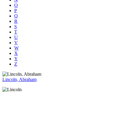
O
P
Q
R
S
T
U
V
W
X
Y
Z
Lincoln, Abraham