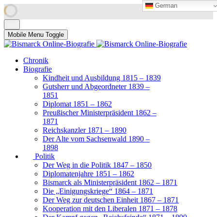
German
German
Mobile Menu Toggle
Chronik
Biografie
Kindheit und Ausbildung 1815 – 1839
Gutsherr und Abgeordneter 1839 –
1851
Diplomat 1851 – 1862
Preußischer Ministerpräsident 1862 –
1871
Reichskanzler 1871 – 1890
Der Alte vom Sachsenwald 1890 –
1898
Politik
Der Weg in die Politik 1847 – 1850
Diplomatenjahre 1851 – 1862
Bismarck als Ministerpräsident 1862 – 1871
Die „Einigungskriege“ 1864 – 1871
Der Weg zur deutschen Einheit 1867 – 1871
Kooperation mit den Liberalen 1871 – 1878