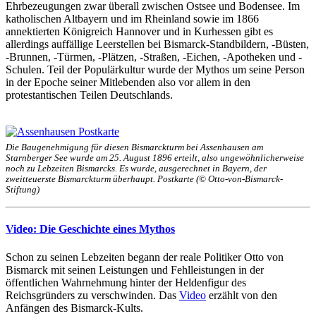
Ehrbezeugungen zwar überall zwischen Ostsee und Bodensee. Im
katholischen Altbayern und im Rheinland sowie im 1866
annektierten Königreich Hannover und in Kurhessen gibt es
allerdings auffällige Leerstellen bei Bismarck-Standbildern, -Büsten,
-Brunnen, -Türmen, -Plätzen, -Straßen, -Eichen, -Apotheken und -
Schulen. Teil der Populärkultur wurde der Mythos um seine Person
in der Epoche seiner Mitlebenden also vor allem in den
protestantischen Teilen Deutschlands.
Die Baugenehmigung für diesen Bismarckturm bei Assenhausen am
Starnberger See wurde am 25. August 1896 erteilt, also ungewöhnlicherweise
noch zu Lebzeiten Bismarcks. Es wurde, ausgerechnet in Bayern, der
zweitteuerste Bismarckturm überhaupt. Postkarte (© Otto-von-Bismarck-
Stiftung)
Video: Die Geschichte eines Mythos
Schon zu seinen Lebzeiten begann der reale Politiker Otto von
Bismarck mit seinen Leistungen und Fehlleistungen in der
öffentlichen Wahrnehmung hinter der Heldenfigur des
Reichsgründers zu verschwinden. Das
Video
erzählt von den
Anfängen des Bismarck-Kults.