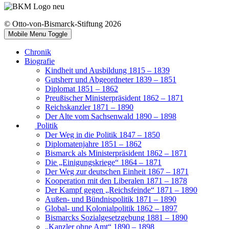
© Otto-von-Bismarck-Stiftung 2026
Mobile Menu Toggle
Chronik
Biografie
Kindheit und Ausbildung 1815 – 1839
Gutsherr und Abgeordneter 1839 – 1851
Diplomat 1851 – 1862
Preußischer Ministerpräsident 1862 – 1871
Reichskanzler 1871 – 1890
Der Alte vom Sachsenwald 1890 – 1898
Politik
Der Weg in die Politik 1847 – 1850
Diplomatenjahre 1851 – 1862
Bismarck als Ministerpräsident 1862 – 1871
Die „Einigungskriege“ 1864 – 1871
Der Weg zur deutschen Einheit 1867 – 1871
Kooperation mit den Liberalen 1871 – 1878
Der Kampf gegen „Reichsfeinde“ 1871 – 1890
Außen- und Bündnispolitik 1871 – 1890
Global- und Kolonialpolitik 1862 – 1897
Bismarcks Sozialgesetzgebung 1881 – 1890
„Kanzler ohne Amt“ 1890 – 1898