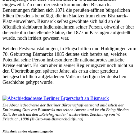
eingeweiht. Zu einer der ersten kommunalen Bismarck-
Benennungen fühlten sich 1871 die preußen-affinen bürgerlichen
Eliten Dresdens bemüßigt, die im Stadtzentrum einen Bismarck-
Platz einweihten. Bismarck selbst gewöhnte sich bald an die
öffentlich sichtbaren Indienstnahmen seiner Person, obwohl er über
die erste ihn darstellende Statue, die 1877 in Kissingen aufgestellt
wurde, noch irritiert gewesen war.
Bei den Festveranstaltungen, in Flugschriften und Huldigungen zum
70. Geburtstag Bismarcks 1885 deutete sich bereits an, welches
Potential seine Person insbesondere für nationalprotestantische
Kreise enthielt. Es kam aber in seiner Regierungszeit noch nicht zu
den Übertreibungen späterer Jahre, als er zu einer geradezu
heilsgeschichtlich aufgeladenen Vollstreckerfigur der deutschen
Geschichte gehypt wurde.
Die Abschiedsadresse der Berliner Bürgerschaft entstand anlässlich der
Entlassung Otto von Bismarcks aus seinen Ämtern und ist ein Beleg für den
Kult, der sich um den „Reichsgründer“ ausbreitete. Zeichnung von W.
Friedrich, 1890 (© Otto-von-Bismarck-Stiftung)
Mitarbeit an der eigenen Legende