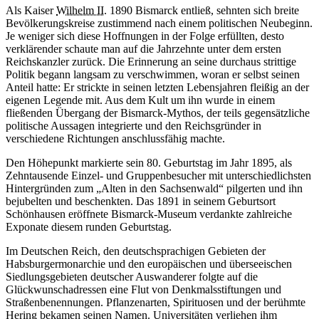
Als Kaiser
Wilhelm II.
1890 Bismarck entließ, sehnten sich breite
Bevölkerungskreise zustimmend nach einem politischen Neubeginn.
Je weniger sich diese Hoffnungen in der Folge erfüllten, desto
verklärender schaute man auf die Jahrzehnte unter dem ersten
Reichskanzler zurück. Die Erinnerung an seine durchaus strittige
Politik begann langsam zu verschwimmen, woran er selbst seinen
Anteil hatte: Er strickte in seinen letzten Lebensjahren fleißig an der
eigenen Legende mit. Aus dem Kult um ihn wurde in einem
fließenden Übergang der Bismarck-Mythos, der teils gegensätzliche
politische Aussagen integrierte und den Reichsgründer in
verschiedene Richtungen anschlussfähig machte.
Den Höhepunkt markierte sein 80. Geburtstag im Jahr 1895, als
Zehntausende Einzel- und Gruppenbesucher mit unterschiedlichsten
Hintergründen zum „Alten in den Sachsenwald“ pilgerten und ihn
bejubelten und beschenkten. Das 1891 in seinem Geburtsort
Schönhausen eröffnete Bismarck-Museum verdankte zahlreiche
Exponate diesem runden Geburtstag.
Im Deutschen Reich, den deutschsprachigen Gebieten der
Habsburgermonarchie und den europäischen und überseeischen
Siedlungsgebieten deutscher Auswanderer folgte auf die
Glückwunschadressen eine Flut von Denkmalsstiftungen und
Straßenbenennungen. Pflanzenarten, Spirituosen und der berühmte
Hering bekamen seinen Namen. Universitäten verliehen ihm