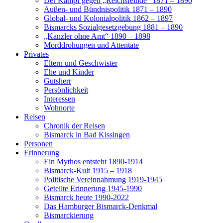
Der Kampf gegen „Reichsfeinde“ 1871 – 1890
Außen- und Bündnispolitik 1871 – 1890
Global- und Kolonialpolitik 1862 – 1897
Bismarcks Sozialgesetzgebung 1881 – 1890
„Kanzler ohne Amt“ 1890 – 1898
Morddrohungen und Attentate
Privates
Eltern und Geschwister
Ehe und Kinder
Gutsherr
Persönlichkeit
Interessen
Wohnorte
Reisen
Chronik der Reisen
Bismarck in Bad Kissingen
Personen
Erinnerung
Ein Mythos entsteht 1890-1914
Bismarck-Kult 1915 – 1918
Politische Vereinnahmung 1919-1945
Geteilte Erinnerung 1945-1990
Bismarck heute 1990-2022
Das Hamburger Bismarck-Denkmal
Bismarckierung