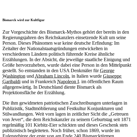
Bismarck wird zur Kultfigur
Zur Vorgeschichte des Bismarck-Mythos gehört der bereits in den
Regierungsjahren des Reichskanzlers einsetzende Kult um seine
Person. Dieses Phänomen war keine deutsche Erfindung: Im
Zeitalter der Nationalstaatsgründungen entwickelten in
verschiedenen Ländern politisch führende Kreise ähnliche
Erzählungen. In der Absicht, die jeweilige staatliche Einigung und
Größe hervorzuheben, wurde dabei eine Person in den Mittelpunkt
gestellt. So entstanden in den USA Denkmäler für
George
Washington
und
Abraham Lincoln
, in Italien wurde
Giuseppe
Garibaldi
und in Frankreich
Napoleon I.
im öffentlichen Raum
allgegenwärtig. In Deutschland diente Bismarck als
Projektionsfläche der Erzählung.
Die ihm gewidmeten patriotischen Zuschreibungen unterlagen in
Publizistik, Stadtmöblierung und Festkultur Konjunkturen und
Stilwandlungen. Weit vorn lagen in zeitlicher Sicht die „Getreuen
von Jever“, die dem Reichskanzler zu seinem Geburtstag seit 1871
regelmäßig 101 Kiebitz-Eier schickten und dieses Geschenk stets
publizistisch begleiteten. Noch früher, schon 1869, wurde im
Eulengebirge der erste von am Ende 240 Bismarcktürmen