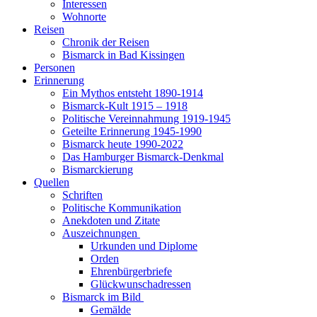
Interessen
Wohnorte
Reisen
Chronik der Reisen
Bismarck in Bad Kissingen
Personen
Erinnerung
Ein Mythos entsteht 1890-1914
Bismarck-Kult 1915 – 1918
Politische Vereinnahmung 1919-1945
Geteilte Erinnerung 1945-1990
Bismarck heute 1990-2022
Das Hamburger Bismarck-Denkmal
Bismarckierung
Quellen
Schriften
Politische Kommunikation
Anekdoten und Zitate
Auszeichnungen
Urkunden und Diplome
Orden
Ehrenbürgerbriefe
Glückwunschadressen
Bismarck im Bild
Gemälde