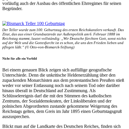
vorläufig auch der Ausbau des öffentlichen Ehrregimes für seinen
Begründer.
Der Teller wurde zum 100. Geburtstag des ersten Reichskanzlers verkauft. Das
Zitat, das aus einer Grundsatzrede zur Außenpolitik am 6. Februar 1888 im
Reichstag stammt, lautet vollständig: „Wir Deutsche fürchten Gott, sonst nichts
auf der Welt und die Gottesfurcht ist es schon, die uns den Frieden lieben und
pflegen läßt.“ (© Otto-von-Bismarck-Stiftung)
Nicht für alle ein Vorbild
Bei einem genauen Blick zeigen sich auffällige geografische
Unterschiede. Denn die unkritische Heldenerzählung über den
zupackenden Monarchisten aus dem protestantischen Preußen stieß
weder vor seiner Entlassung noch nach seinem Tod oder darüber
hinaus überall in Deutschland auf Zustimmung. Als
Schlüsselereignis darf die mit den Stimmen des katholischen
Zentrums, der Sozialdemokraten, der Linksliberalen und der
polnischen Abgeordneten zustande gekommene Weigerung des
Reichstags gelten, dem Greis im Jahr 1895 einen Geburtstagsgruß
auszusprechen.
Blickt man auf die Landkarte des Deutschen Reiches, finden sich