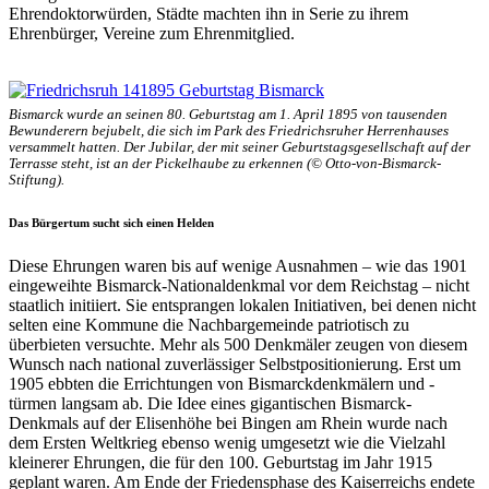
Ehrendoktorwürden, Städte machten ihn in Serie zu ihrem
Ehrenbürger, Vereine zum Ehrenmitglied.
Bismarck wurde an seinen 80. Geburtstag am 1. April 1895 von tausenden
Bewunderern bejubelt, die sich im Park des Friedrichsruher Herrenhauses
versammelt hatten. Der Jubilar, der mit seiner Geburtstagsgesellschaft auf der
Terrasse steht, ist an der Pickelhaube zu erkennen (© Otto-von-Bismarck-
Stiftung).
Das Bürgertum sucht sich einen Helden
Diese Ehrungen waren bis auf wenige Ausnahmen – wie das 1901
eingeweihte Bismarck-Nationaldenkmal vor dem Reichstag – nicht
staatlich initiiert. Sie entsprangen lokalen Initiativen, bei denen nicht
selten eine Kommune die Nachbargemeinde patriotisch zu
überbieten versuchte. Mehr als 500 Denkmäler zeugen von diesem
Wunsch nach national zuverlässiger Selbstpositionierung. Erst um
1905 ebbten die Errichtungen von Bismarckdenkmälern und -
türmen langsam ab. Die Idee eines gigantischen Bismarck-
Denkmals auf der Elisenhöhe bei Bingen am Rhein wurde nach
dem Ersten Weltkrieg ebenso wenig umgesetzt wie die Vielzahl
kleinerer Ehrungen, die für den 100. Geburtstag im Jahr 1915
geplant waren. Am Ende der Friedensphase des Kaiserreichs endete