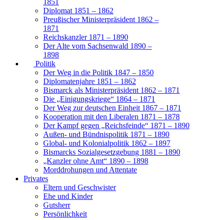
1851
Diplomat 1851 – 1862
Preußischer Ministerpräsident 1862 –
1871
Reichskanzler 1871 – 1890
Der Alte vom Sachsenwald 1890 –
1898
Politik
Der Weg in die Politik 1847 – 1850
Diplomatenjahre 1851 – 1862
Bismarck als Ministerpräsident 1862 – 1871
Die „Einigungskriege“ 1864 – 1871
Der Weg zur deutschen Einheit 1867 – 1871
Kooperation mit den Liberalen 1871 – 1878
Der Kampf gegen „Reichsfeinde“ 1871 – 1890
Außen- und Bündnispolitik 1871 – 1890
Global- und Kolonialpolitik 1862 – 1897
Bismarcks Sozialgesetzgebung 1881 – 1890
„Kanzler ohne Amt“ 1890 – 1898
Morddrohungen und Attentate
Privates
Eltern und Geschwister
Ehe und Kinder
Gutsherr
Persönlichkeit