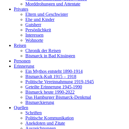
Morddrohungen und Attentate
Privates
Eltern und Geschwister
Ehe und Kinder
Gutsherr
Persönlichkeit
Interessen
Wohnorte
Reisen
Chronik der Reisen
Bismarck in Bad Kissingen
Personen
Erinnerung
Ein Mythos entsteht 1890-1914
Bismarck-Kult 1915 – 1918
Politische Vereinnahmung 1919-1945
Geteilte Erinnerung 1945-1990
Bismarck heute 1990-2022
Das Hamburger Bismarck-Denkmal
Bismarckierung
Quellen
Schriften
Politische Kommunikation
Anekdoten und Zitate
Auszeichnungen