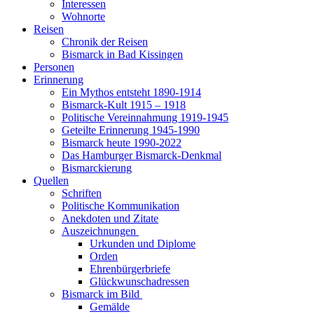
Interessen
Wohnorte
Reisen
Chronik der Reisen
Bismarck in Bad Kissingen
Personen
Erinnerung
Ein Mythos entsteht 1890-1914
Bismarck-Kult 1915 – 1918
Politische Vereinnahmung 1919-1945
Geteilte Erinnerung 1945-1990
Bismarck heute 1990-2022
Das Hamburger Bismarck-Denkmal
Bismarckierung
Quellen
Schriften
Politische Kommunikation
Anekdoten und Zitate
Auszeichnungen
Urkunden und Diplome
Orden
Ehrenbürgerbriefe
Glückwunschadressen
Bismarck im Bild
Gemälde