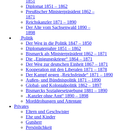
1851
Diplomat 1851 – 1862
Preußischer Ministerpräsident 1862 –
1871
Reichskanzler 1871 – 1890
Der Alte vom Sachsenwald 1890 –
1898
Politik
Der Weg in die Politik 1847 – 1850
Diplomatenjahre 1851 – 1862
Bismarck als Ministerpräsident 1862 – 1871
Die „Einigungskriege“ 1864 – 1871
Der Weg zur deutschen Einheit 1867 – 1871
Kooperation mit den Liberalen 1871 – 1878
Der Kampf gegen „Reichsfeinde“ 1871 – 1890
Außen- und Bündnispolitik 1871 – 1890
Global- und Kolonialpolitik 1862 – 1897
Bismarcks Sozialgesetzgebung 1881 – 1890
„Kanzler ohne Amt“ 1890 – 1898
Morddrohungen und Attentate
Privates
Eltern und Geschwister
Ehe und Kinder
Gutsherr
Persönlichkeit