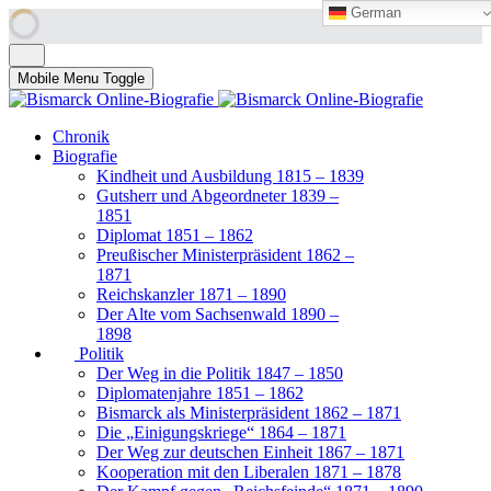
German
German
Mobile Menu Toggle
Chronik
Biografie
Kindheit und Ausbildung 1815 – 1839
Gutsherr und Abgeordneter 1839 –
1851
Diplomat 1851 – 1862
Preußischer Ministerpräsident 1862 –
1871
Reichskanzler 1871 – 1890
Der Alte vom Sachsenwald 1890 –
1898
Politik
Der Weg in die Politik 1847 – 1850
Diplomatenjahre 1851 – 1862
Bismarck als Ministerpräsident 1862 – 1871
Die „Einigungskriege“ 1864 – 1871
Der Weg zur deutschen Einheit 1867 – 1871
Kooperation mit den Liberalen 1871 – 1878