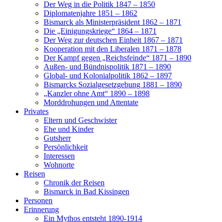
Der Weg in die Politik 1847 – 1850
Diplomatenjahre 1851 – 1862
Bismarck als Ministerpräsident 1862 – 1871
Die „Einigungskriege“ 1864 – 1871
Der Weg zur deutschen Einheit 1867 – 1871
Kooperation mit den Liberalen 1871 – 1878
Der Kampf gegen „Reichsfeinde“ 1871 – 1890
Außen- und Bündnispolitik 1871 – 1890
Global- und Kolonialpolitik 1862 – 1897
Bismarcks Sozialgesetzgebung 1881 – 1890
„Kanzler ohne Amt“ 1890 – 1898
Morddrohungen und Attentate
Privates
Eltern und Geschwister
Ehe und Kinder
Gutsherr
Persönlichkeit
Interessen
Wohnorte
Reisen
Chronik der Reisen
Bismarck in Bad Kissingen
Personen
Erinnerung
Ein Mythos entsteht 1890-1914