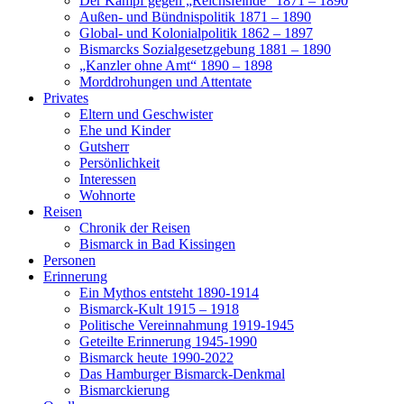
Der Kampf gegen „Reichsfeinde“ 1871 – 1890
Außen- und Bündnispolitik 1871 – 1890
Global- und Kolonialpolitik 1862 – 1897
Bismarcks Sozialgesetzgebung 1881 – 1890
„Kanzler ohne Amt“ 1890 – 1898
Morddrohungen und Attentate
Privates
Eltern und Geschwister
Ehe und Kinder
Gutsherr
Persönlichkeit
Interessen
Wohnorte
Reisen
Chronik der Reisen
Bismarck in Bad Kissingen
Personen
Erinnerung
Ein Mythos entsteht 1890-1914
Bismarck-Kult 1915 – 1918
Politische Vereinnahmung 1919-1945
Geteilte Erinnerung 1945-1990
Bismarck heute 1990-2022
Das Hamburger Bismarck-Denkmal
Bismarckierung