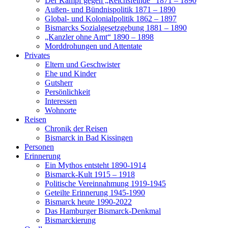
Der Kampf gegen „Reichsfeinde“ 1871 – 1890
Außen- und Bündnispolitik 1871 – 1890
Global- und Kolonialpolitik 1862 – 1897
Bismarcks Sozialgesetzgebung 1881 – 1890
„Kanzler ohne Amt“ 1890 – 1898
Morddrohungen und Attentate
Privates
Eltern und Geschwister
Ehe und Kinder
Gutsherr
Persönlichkeit
Interessen
Wohnorte
Reisen
Chronik der Reisen
Bismarck in Bad Kissingen
Personen
Erinnerung
Ein Mythos entsteht 1890-1914
Bismarck-Kult 1915 – 1918
Politische Vereinnahmung 1919-1945
Geteilte Erinnerung 1945-1990
Bismarck heute 1990-2022
Das Hamburger Bismarck-Denkmal
Bismarckierung