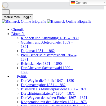
German
German
Mobile Menu Toggle
Chronik
Biografie
Kindheit und Ausbildung 1815 – 1839
Gutsherr und Abgeordneter 1839 –
1851
Diplomat 1851 – 1862
Preußischer Ministerpräsident 1862 –
1871
Reichskanzler 1871 – 1890
Der Alte vom Sachsenwald 1890 –
1898
Politik
Der Weg in die Politik 1847 – 1850
Diplomatenjahre 1851 – 1862
Bismarck als Ministerpräsident 1862 – 1871
Die „Einigungskriege“ 1864 – 1871
Der Weg zur deutschen Einheit 1867 – 1871
Kooperation mit den Liberalen 1871 – 1878