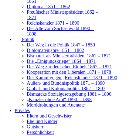
1851
Diplomat 1851 – 1862
Preußischer Ministerpräsident 1862 –
1871
Reichskanzler 1871 – 1890
Der Alte vom Sachsenwald 1890 –
1898
Politik
Der Weg in die Politik 1847 – 1850
Diplomatenjahre 1851 – 1862
Bismarck als Ministerpräsident 1862 – 1871
Die „Einigungskriege“ 1864 – 1871
Der Weg zur deutschen Einheit 1867 – 1871
Kooperation mit den Liberalen 1871 – 1878
Der Kampf gegen „Reichsfeinde“ 1871 – 1890
Außen- und Bündnispolitik 1871 – 1890
Global- und Kolonialpolitik 1862 – 1897
Bismarcks Sozialgesetzgebung 1881 – 1890
„Kanzler ohne Amt“ 1890 – 1898
Morddrohungen und Attentate
Privates
Eltern und Geschwister
Ehe und Kinder
Gutsherr
Persönlichkeit