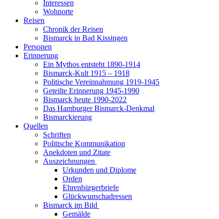
Interessen
Wohnorte
Reisen
Chronik der Reisen
Bismarck in Bad Kissingen
Personen
Erinnerung
Ein Mythos entsteht 1890-1914
Bismarck-Kult 1915 – 1918
Politische Vereinnahmung 1919-1945
Geteilte Erinnerung 1945-1990
Bismarck heute 1990-2022
Das Hamburger Bismarck-Denkmal
Bismarckierung
Quellen
Schriften
Politische Kommunikation
Anekdoten und Zitate
Auszeichnungen
Urkunden und Diplome
Orden
Ehrenbürgerbriefe
Glückwunschadressen
Bismarck im Bild
Gemälde