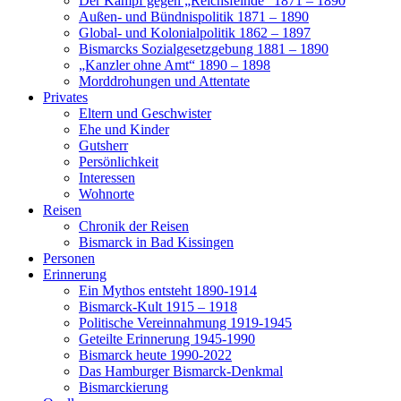
Der Kampf gegen „Reichsfeinde“ 1871 – 1890
Außen- und Bündnispolitik 1871 – 1890
Global- und Kolonialpolitik 1862 – 1897
Bismarcks Sozialgesetzgebung 1881 – 1890
„Kanzler ohne Amt“ 1890 – 1898
Morddrohungen und Attentate
Privates
Eltern und Geschwister
Ehe und Kinder
Gutsherr
Persönlichkeit
Interessen
Wohnorte
Reisen
Chronik der Reisen
Bismarck in Bad Kissingen
Personen
Erinnerung
Ein Mythos entsteht 1890-1914
Bismarck-Kult 1915 – 1918
Politische Vereinnahmung 1919-1945
Geteilte Erinnerung 1945-1990
Bismarck heute 1990-2022
Das Hamburger Bismarck-Denkmal
Bismarckierung