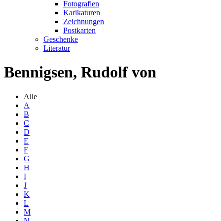
Fotografien
Karikaturen
Zeichnungen
Postkarten
Geschenke
Literatur
Bennigsen, Rudolf von
Alle
A
B
C
D
E
F
G
H
I
J
K
L
M
N