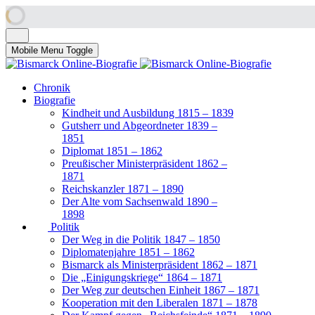
Mobile Menu Toggle
Chronik
Biografie
Kindheit und Ausbildung 1815 – 1839
Gutsherr und Abgeordneter 1839 –
1851
Diplomat 1851 – 1862
Preußischer Ministerpräsident 1862 –
1871
Reichskanzler 1871 – 1890
Der Alte vom Sachsenwald 1890 –
1898
Politik
Der Weg in die Politik 1847 – 1850
Diplomatenjahre 1851 – 1862
Bismarck als Ministerpräsident 1862 – 1871
Die „Einigungskriege“ 1864 – 1871
Der Weg zur deutschen Einheit 1867 – 1871
Kooperation mit den Liberalen 1871 – 1878