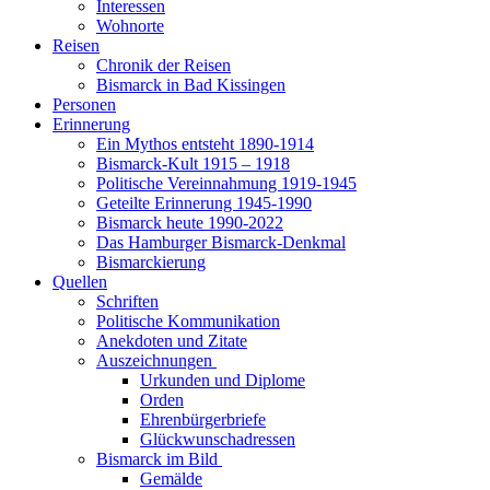
Interessen
Wohnorte
Reisen
Chronik der Reisen
Bismarck in Bad Kissingen
Personen
Erinnerung
Ein Mythos entsteht 1890-1914
Bismarck-Kult 1915 – 1918
Politische Vereinnahmung 1919-1945
Geteilte Erinnerung 1945-1990
Bismarck heute 1990-2022
Das Hamburger Bismarck-Denkmal
Bismarckierung
Quellen
Schriften
Politische Kommunikation
Anekdoten und Zitate
Auszeichnungen
Urkunden und Diplome
Orden
Ehrenbürgerbriefe
Glückwunschadressen
Bismarck im Bild
Gemälde