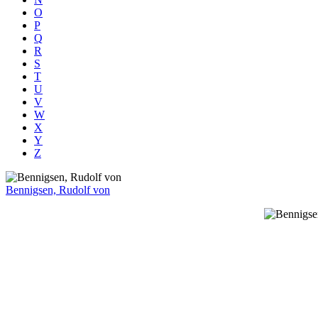
O
P
Q
R
S
T
U
V
W
X
Y
Z
Bennigsen, Rudolf von