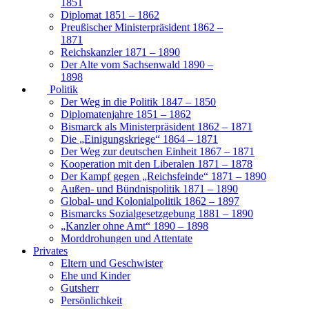
1851
Diplomat 1851 – 1862
Preußischer Ministerpräsident 1862 –
1871
Reichskanzler 1871 – 1890
Der Alte vom Sachsenwald 1890 –
1898
Politik
Der Weg in die Politik 1847 – 1850
Diplomatenjahre 1851 – 1862
Bismarck als Ministerpräsident 1862 – 1871
Die „Einigungskriege“ 1864 – 1871
Der Weg zur deutschen Einheit 1867 – 1871
Kooperation mit den Liberalen 1871 – 1878
Der Kampf gegen „Reichsfeinde“ 1871 – 1890
Außen- und Bündnispolitik 1871 – 1890
Global- und Kolonialpolitik 1862 – 1897
Bismarcks Sozialgesetzgebung 1881 – 1890
„Kanzler ohne Amt“ 1890 – 1898
Morddrohungen und Attentate
Privates
Eltern und Geschwister
Ehe und Kinder
Gutsherr
Persönlichkeit