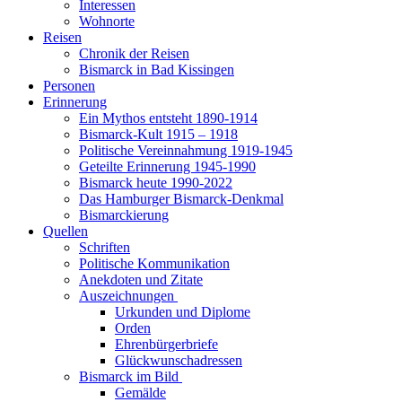
Interessen
Wohnorte
Reisen
Chronik der Reisen
Bismarck in Bad Kissingen
Personen
Erinnerung
Ein Mythos entsteht 1890-1914
Bismarck-Kult 1915 – 1918
Politische Vereinnahmung 1919-1945
Geteilte Erinnerung 1945-1990
Bismarck heute 1990-2022
Das Hamburger Bismarck-Denkmal
Bismarckierung
Quellen
Schriften
Politische Kommunikation
Anekdoten und Zitate
Auszeichnungen
Urkunden und Diplome
Orden
Ehrenbürgerbriefe
Glückwunschadressen
Bismarck im Bild
Gemälde