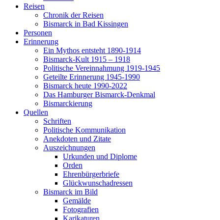
Reisen
Chronik der Reisen
Bismarck in Bad Kissingen
Personen
Erinnerung
Ein Mythos entsteht 1890-1914
Bismarck-Kult 1915 – 1918
Politische Vereinnahmung 1919-1945
Geteilte Erinnerung 1945-1990
Bismarck heute 1990-2022
Das Hamburger Bismarck-Denkmal
Bismarckierung
Quellen
Schriften
Politische Kommunikation
Anekdoten und Zitate
Auszeichnungen
Urkunden und Diplome
Orden
Ehrenbürgerbriefe
Glückwunschadressen
Bismarck im Bild
Gemälde
Fotografien
Karikaturen