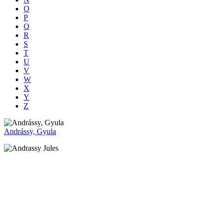
O
P
Q
R
S
T
U
V
W
X
Y
Z
Andrássy, Gyula