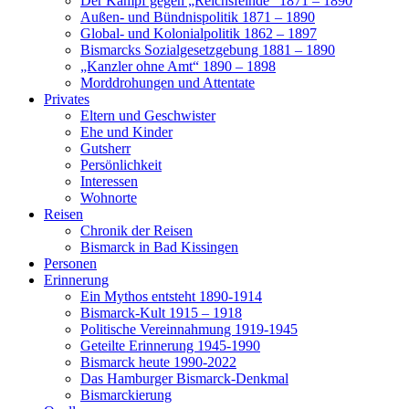
Der Kampf gegen „Reichsfeinde“ 1871 – 1890
Außen- und Bündnispolitik 1871 – 1890
Global- und Kolonialpolitik 1862 – 1897
Bismarcks Sozialgesetzgebung 1881 – 1890
„Kanzler ohne Amt“ 1890 – 1898
Morddrohungen und Attentate
Privates
Eltern und Geschwister
Ehe und Kinder
Gutsherr
Persönlichkeit
Interessen
Wohnorte
Reisen
Chronik der Reisen
Bismarck in Bad Kissingen
Personen
Erinnerung
Ein Mythos entsteht 1890-1914
Bismarck-Kult 1915 – 1918
Politische Vereinnahmung 1919-1945
Geteilte Erinnerung 1945-1990
Bismarck heute 1990-2022
Das Hamburger Bismarck-Denkmal
Bismarckierung