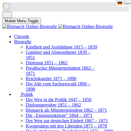
Ger
Ger
Mobile Menu Toggle
Chronik
Biografie
Kindheit und Ausbildung 1815 – 1839
Gutsherr und Abgeordneter 1839 –
1851
Diplomat 1851 – 1862
Preußischer Ministerpräsident 1862 –
1871
Reichskanzler 1871 – 1890
Der Alte vom Sachsenwald 1890 –
1898
Politik
Der Weg in die Politik 1847 – 1850
Diplomatenjahre 1851 – 1862
Bismarck als Ministerpräsident 1862 – 1871
Die „Einigungskriege“ 1864 – 1871
Der Weg zur deutschen Einheit 1867 – 1871
Kooperation mit den Liberalen 1871 – 1878