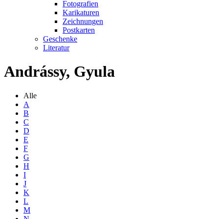
Fotografien
Karikaturen
Zeichnungen
Postkarten
Geschenke
Literatur
Andrássy, Gyula
Alle
A
B
C
D
E
F
G
H
I
J
K
L
M
N