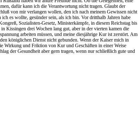
en Rußland haben wir andre Freunde nicht. Ob die Gelegenheit, eine
men, dafür kann ich die Verantwortung nicht tragen. Glaubt der
bschluß von mir verlangen wollen, den ich nach meinem Gewissen nicht
 es wollte, gesünder sein, als ich bin. Vor dritthalb Jahren habe
Kongreß, Sozialisten-Gesetz, Ministerkämpfe, in diesem Reichstag bis
 in Kissingen drei Wochen lang gut, aber in der vierten kamen die
nspannung arbeiten müssen, und meine diesjährige Kur ist zerstört. Am
 den königlichen Dienst nicht gebunden. Wenn der Kaiser mich in
 die Wirkung und Friktion von Kur und Geschäften in einer Weise
chlag der Gesundheit aber gern tragen, wenn nur schließlich gute und