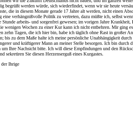
 können wir die Zukunft Deutschlands nicht bauen, und im ganzen weit
ig begrüßt werden würde, sich wiederfindet, wenn wir sie heute versäu
ienste, die in diesem Monate gerade 17 Jahre alt werden, nicht einen A
verhängnißvolle Politik zu vertreten, dazu müßte ich, selbst wenn ich
 Stunde arbeits- und sorgenfrei gewesen; im vorigen Jahre Krankheit, 
die wenigen Wochen zu einer Kur kann ich nicht entbehren. Mir ging es
en zehn Tagen, die ich hier bin, habe ich täglich ohne Rast in großer A
en; bis zu dem Maße halte ich meine persönliche Unabhängigkeit durch
üngerer und kräftigerer Mann an meiner Stelle besorgen. Ich bin durch
ich um Ihre Nachsicht bitte. Ich will diese Empfindungen und den Rücks
nd sekretiren Sie diesen Herzenserguß eines Kurgastes.
 der Ihrige