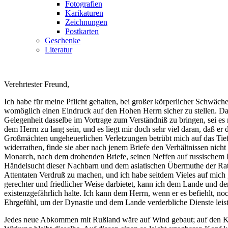
Fotografien
Karikaturen
Zeichnungen
Postkarten
Geschenke
Literatur
Verehrtester Freund,
Ich habe für meine Pflicht gehalten, bei großer körperlicher Schwäch
womöglich einen Eindruck auf den Hohen Herrn sicher zu stellen. Das 
Gelegenheit dasselbe im Vortrage zum Verständniß zu bringen, sei es n
dem Herrn zu lang sein, und es liegt mir doch sehr viel daran, daß e
Großmächten ungeheuerlichen Verletzungen betrübt mich auf das Tiefs
widerrathen, finde sie aber nach jenem Briefe den Verhältnissen nicht
Monarch, nach dem drohenden Briefe, seinen Neffen auf russischem B
Händelsucht dieser Nachbarn und dem asiatischen Übermuthe der Rath
Attentaten Verdruß zu machen, und ich habe seitdem Vieles auf mich g
gerechter und friedlicher Weise darbietet, kann ich dem Lande und d
existenzgefährlich halte. Ich kann dem Herrn, wenn er es befiehlt, n
Ehrgefühl, um der Dynastie und dem Lande verderbliche Dienste leis
Jedes neue Abkommen mit Rußland wäre auf Wind gebaut; auf den Kai