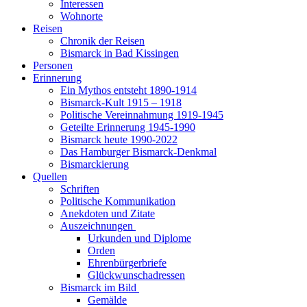
Interessen
Wohnorte
Reisen
Chronik der Reisen
Bismarck in Bad Kissingen
Personen
Erinnerung
Ein Mythos entsteht 1890-1914
Bismarck-Kult 1915 – 1918
Politische Vereinnahmung 1919-1945
Geteilte Erinnerung 1945-1990
Bismarck heute 1990-2022
Das Hamburger Bismarck-Denkmal
Bismarckierung
Quellen
Schriften
Politische Kommunikation
Anekdoten und Zitate
Auszeichnungen
Urkunden und Diplome
Orden
Ehrenbürgerbriefe
Glückwunschadressen
Bismarck im Bild
Gemälde