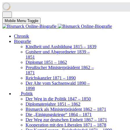
Mobile Menu Toggle
Chronik
Biografie
Kindheit und Ausbildung 1815 – 1839
Gutsherr und Abgeordneter 1839 –
1851
Diplomat 1851 – 1862
Preußischer Ministerpräsident 1862 –
1871
Reichskanzler 1871 – 1890
Der Alte vom Sachsenwald 1890 –
1898
Politik
Der Weg in die Politik 1847 – 1850
Diplomatenjahre 1851 – 1862
Bismarck als Ministerpräsident 1862 – 1871
Die „Einigungskriege“ 1864 – 1871
Der Weg zur deutschen Einheit 1867 – 1871
Kooperation mit den Liberalen 1871 – 1878