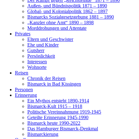
Der Kampf gegen „Reichsfeinde“ 1871 – 1890
Außen- und Bündnispolitik 1871 – 1890
Global- und Kolonialpolitik 1862 – 1897
Bismarcks Sozialgesetzgebung 1881 – 1890
„Kanzler ohne Amt“ 1890 – 1898
Morddrohungen und Attentate
Privates
Eltern und Geschwister
Ehe und Kinder
Gutsherr
Persönlichkeit
Interessen
Wohnorte
Reisen
Chronik der Reisen
Bismarck in Bad Kissingen
Personen
Erinnerung
Ein Mythos entsteht 1890-1914
Bismarck-Kult 1915 – 1918
Politische Vereinnahmung 1919-1945
Geteilte Erinnerung 1945-1990
Bismarck heute 1990-2022
Das Hamburger Bismarck-Denkmal
Bismarckierung