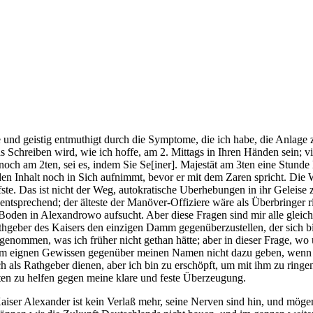
e und geistig entmuthigt durch die Symptome, die ich habe, die Anlage 
Schreiben wird, wie ich hoffe, am 2. Mittags in Ihren Händen sein; vi
och am 2ten, sei es, indem Sie Se[iner]. Majestät am 3ten eine Stunde l
r den Inhalt noch in Sich aufnimmt, bevor er mit dem Zaren spricht. Di
te. Das ist nicht der Weg, autokratische Uberhebungen in ihr Geleise
 entsprechend; der älteste der Manöver-Offiziere wäre als Überbringer 
oden in Alexandrowo aufsucht. Aber diese Fragen sind mir alle gleich
geber des Kaisers den einzigen Damm gegenüberzustellen, der sich bie
enommen, was ich früher nicht gethan hätte; aber in dieser Frage, wo u
em eignen Gewissen gegenüber meinen Namen nicht dazu geben, wenn der K
och als Rathgeber dienen, aber ich bin zu erschöpft, um mit ihm zu ring
ten zu helfen gegen meine klare und feste Überzeugung.
ser Alexander ist kein Verlaß mehr, seine Nerven sind hin, und möge