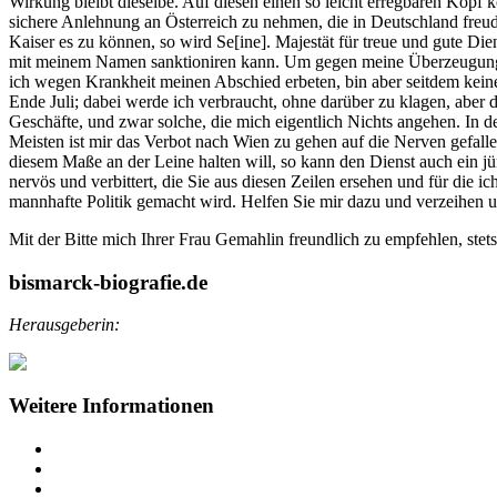
Wirkung bleibt dieselbe. Auf diesen einen so leicht erregbaren Kopf
sichere Anlehnung an Österreich zu nehmen, die in Deutschland freud
Kaiser es zu können, so wird Se[ine]. Majestät für treue und gute D
mit meinem Namen sanktioniren kann. Um gegen meine Überzeugung eine 
ich wegen Krankheit meinen Abschied erbeten, bin aber seitdem keine
Ende Juli; dabei werde ich verbraucht, ohne darüber zu klagen, aber 
Geschäfte, und zwar solche, die mich eigentlich Nichts angehen. In d
Meisten ist mir das Verbot nach Wien zu gehen auf die Nerven gefall
diesem Maße an der Leine halten will, so kann den Dienst auch ein j
nervös und verbittert, die Sie aus diesen Zeilen ersehen und für die 
mannhafte Politik gemacht wird. Helfen Sie mir dazu und verzeihen u
Mit der Bitte mich Ihrer Frau Gemahlin freundlich zu empfehlen, stets
bismarck-biografie.de
Herausgeberin:
Weitere Informationen
Impressum
Datenschutz
Barrierefreiheit