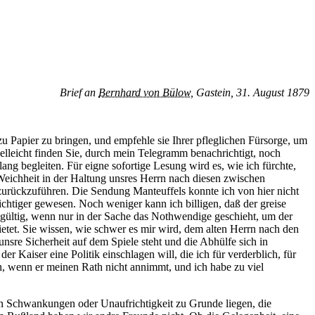
Brief an
Bernhard von Bülow
, Gastein, 31. August 1879
zu Papier zu bringen, und empfehle sie Ihrer pfleglichen Fürsorge, um
elleicht finden Sie, durch mein Telegramm benachrichtigt, noch
ang begleiten. Für eigne sofortige Lesung wird es, wie ich fürchte,
e Weichheit in der Haltung unsres Herrn nach diesen zwischen
 zurückzuführen. Die Sendung Manteuffels konnte ich von hier nicht
richtiger gewesen. Noch weniger kann ich billigen, daß der greise
gültig, wenn nur in der Sache das Nothwendige geschieht, um der
tet. Sie wissen, wie schwer es mir wird, dem alten Herrn nach den
nsre Sicherheit auf dem Spiele steht und die Abhülfe sich in
aiser eine Politik einschlagen will, die ich für verderblich, für
en, wenn er meinen Rath nicht annimmt, und ich habe zu viel
n Schwankungen oder Unaufrichtigkeit zu Grunde liegen, die