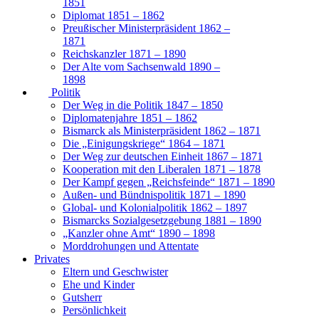
1851
Diplomat 1851 – 1862
Preußischer Ministerpräsident 1862 –
1871
Reichskanzler 1871 – 1890
Der Alte vom Sachsenwald 1890 –
1898
Politik
Der Weg in die Politik 1847 – 1850
Diplomatenjahre 1851 – 1862
Bismarck als Ministerpräsident 1862 – 1871
Die „Einigungskriege“ 1864 – 1871
Der Weg zur deutschen Einheit 1867 – 1871
Kooperation mit den Liberalen 1871 – 1878
Der Kampf gegen „Reichsfeinde“ 1871 – 1890
Außen- und Bündnispolitik 1871 – 1890
Global- und Kolonialpolitik 1862 – 1897
Bismarcks Sozialgesetzgebung 1881 – 1890
„Kanzler ohne Amt“ 1890 – 1898
Morddrohungen und Attentate
Privates
Eltern und Geschwister
Ehe und Kinder
Gutsherr
Persönlichkeit