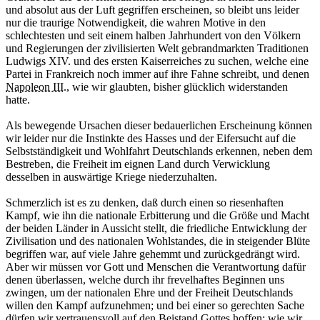
und absolut aus der Luft gegriffen erscheinen, so bleibt uns leider
nur die traurige Notwendigkeit, die wahren Motive in den
schlechtesten und seit einem halben Jahrhundert von den Völkern
und Regierungen der zivilisierten Welt gebrandmarkten Traditionen
Ludwigs XIV. und des ersten Kaiserreiches zu suchen, welche eine
Partei in Frankreich noch immer auf ihre Fahne schreibt, und denen
Napoleon III.
, wie wir glaubten, bisher glücklich widerstanden
hatte.
Als bewegende Ursachen dieser bedauerlichen Erscheinung können
wir leider nur die Instinkte des Hasses und der Eifersucht auf die
Selbstständigkeit und Wohlfahrt Deutschlands erkennen, neben dem
Bestreben, die Freiheit im eignen Land durch Verwicklung
desselben in auswärtige Kriege niederzuhalten.
Schmerzlich ist es zu denken, daß durch einen so riesenhaften
Kampf, wie ihn die nationale Erbitterung und die Größe und Macht
der beiden Länder in Aussicht stellt, die friedliche Entwicklung der
Zivilisation und des nationalen Wohlstandes, die in steigender Blüte
begriffen war, auf viele Jahre gehemmt und zurückgedrängt wird.
Aber wir müssen vor Gott und Menschen die Verantwortung dafür
denen überlassen, welche durch ihr frevelhaftes Beginnen uns
zwingen, um der nationalen Ehre und der Freiheit Deutschlands
willen den Kampf aufzunehmen; und bei einer so gerechten Sache
dürfen wir vertrauensvoll auf den Beistand Gottes hoffen; wie wir