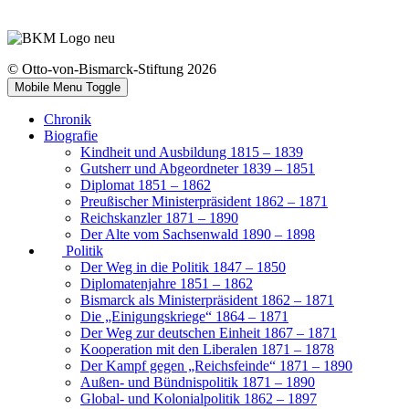
© Otto-von-Bismarck-Stiftung 2026
Mobile Menu Toggle
Chronik
Biografie
Kindheit und Ausbildung 1815 – 1839
Gutsherr und Abgeordneter 1839 – 1851
Diplomat 1851 – 1862
Preußischer Ministerpräsident 1862 – 1871
Reichskanzler 1871 – 1890
Der Alte vom Sachsenwald 1890 – 1898
Politik
Der Weg in die Politik 1847 – 1850
Diplomatenjahre 1851 – 1862
Bismarck als Ministerpräsident 1862 – 1871
Die „Einigungskriege“ 1864 – 1871
Der Weg zur deutschen Einheit 1867 – 1871
Kooperation mit den Liberalen 1871 – 1878
Der Kampf gegen „Reichsfeinde“ 1871 – 1890
Außen- und Bündnispolitik 1871 – 1890
Global- und Kolonialpolitik 1862 – 1897