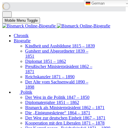
German
German
Mobile Menu Toggle
Chronik
Biografie
Kindheit und Ausbildung 1815 – 1839
Gutsherr und Abgeordneter 1839 –
1851
Diplomat 1851 – 1862
Preußischer Ministerpräsident 1862 –
1871
Reichskanzler 1871 – 1890
Der Alte vom Sachsenwald 1890 –
1898
Politik
Der Weg in die Politik 1847 – 1850
Diplomatenjahre 1851 – 1862
Bismarck als Ministerpräsident 1862 – 1871
Die „Einigungskriege“ 1864 – 1871
Der Weg zur deutschen Einheit 1867 – 1871
Kooperation mit den Liberalen 1871 – 1878