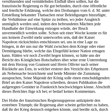
versöhnenden und vermittelnden Einfluß üben sollten, hat die
französische Regierung es für gut befunden, durch eine öffentliche
und feierliche Erklärung, welche den Drohungen vom 6. d. M. unter
Entstellung bekannter Thatsachen neue Beleidigungen hinzufügte,
die Verhältnisse auf eine Spitze zu treiben, wo jeder Ausgleich
unmöglich werden und, indem den befreundeten Mächten jede
Handhabe der Einwirkung entzogen würde, der Bruch
unvermeidlich werden sollte. Schon seit einer Woche konnte es für
uns keinem Zweifel mehr unterworfen sein, daß der Kaiser
Napoleon rücksichtslos entschlossen sei, uns in eine Lage zu
bringen, in der uns nur die Wahl zwischen dem Kriege oder einer
Demütigung bliebe, welche das Ehrgefühl keiner Nation ertragen
kann. Hätten wir noch Zweifel hegen können, so hätte uns der
Bericht des Königlichen Botschafters über seine erste Unterredung
mit dem Herzog von Gramont und Herrn Ollivier nach seiner
Rückkehr aus Ems, in welcher ersterer den Verzicht des Erbprinzen
als Nebensache bezeichnete und beide Minister die Zumutung
aussprachen, Seine Majestät der König solle einen entschuldigenden
Brief an den Kaiser Napoleon schreiben, dessen Publikation die
aufgeregten Gemüter in Frankreich beschwichtigen könne. Abschrift
dieses Berichtes füge ich bei; er bedarf keines Kommentars.
Der Hohn der französischen Regierungspresse antizipierte den
erstrebten Triumph; die Regierung aber scheint gefürchtet zu haben,
daß ihr der Krieg dennoch entgehen könnte, und beeilte sich, durch