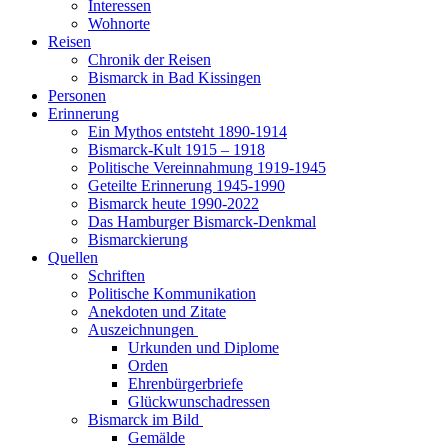
Interessen
Wohnorte
Reisen
Chronik der Reisen
Bismarck in Bad Kissingen
Personen
Erinnerung
Ein Mythos entsteht 1890-1914
Bismarck-Kult 1915 – 1918
Politische Vereinnahmung 1919-1945
Geteilte Erinnerung 1945-1990
Bismarck heute 1990-2022
Das Hamburger Bismarck-Denkmal
Bismarckierung
Quellen
Schriften
Politische Kommunikation
Anekdoten und Zitate
Auszeichnungen
Urkunden und Diplome
Orden
Ehrenbürgerbriefe
Glückwunschadressen
Bismarck im Bild
Gemälde