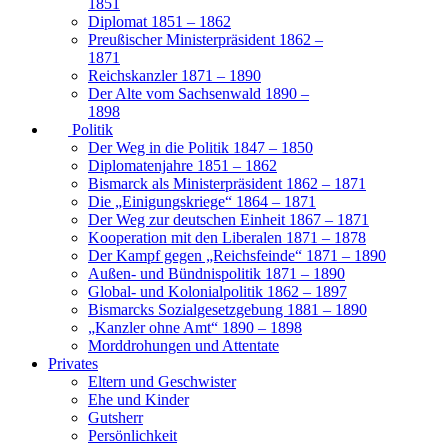
1851
Diplomat 1851 – 1862
Preußischer Ministerpräsident 1862 –
1871
Reichskanzler 1871 – 1890
Der Alte vom Sachsenwald 1890 –
1898
Politik
Der Weg in die Politik 1847 – 1850
Diplomatenjahre 1851 – 1862
Bismarck als Ministerpräsident 1862 – 1871
Die „Einigungskriege“ 1864 – 1871
Der Weg zur deutschen Einheit 1867 – 1871
Kooperation mit den Liberalen 1871 – 1878
Der Kampf gegen „Reichsfeinde“ 1871 – 1890
Außen- und Bündnispolitik 1871 – 1890
Global- und Kolonialpolitik 1862 – 1897
Bismarcks Sozialgesetzgebung 1881 – 1890
„Kanzler ohne Amt“ 1890 – 1898
Morddrohungen und Attentate
Privates
Eltern und Geschwister
Ehe und Kinder
Gutsherr
Persönlichkeit