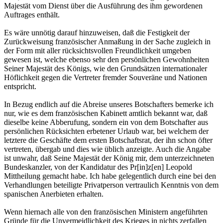
Majestät vom Dienst über die Ausführung des ihm gewordenen
Auftrages enthält.
Es wäre unnötig darauf hinzuweisen, daß die Festigkeit der
Zurückweisung französischer Anmaßung in der Sache zugleich in
der Form mit aller rücksichtsvollen Freundlichkeit umgeben
gewesen ist, welche ebenso sehr den persönlichen Gewohnheiten
Seiner Majestät des Königs, wie den Grundsätzen internationaler
Höflichkeit gegen die Vertreter fremder Souveräne und Nationen
entspricht.
In Bezug endlich auf die Abreise unseres Botschafters bemerke ich
nur, wie es dem französischen Kabinett amtlich bekannt war, daß
dieselbe keine Abberufung, sondern ein von dem Botschafter aus
persönlichen Rücksichten erbetener Urlaub war, bei welchem der
letztere die Geschäfte dem ersten Botschaftsrat, der ihn schon öfter
vertreten, übergab und dies wie üblich anzeigte. Auch die Angabe
ist unwahr, daß Seine Majestät der König mir, dem unterzeichneten
Bundeskanzler, von der Kandidatur des Pr[in]z[en] Leopold
Mittheilung gemacht habe. Ich habe gelegentlich durch eine bei den
Verhandlungen beteiligte Privatperson vertraulich Kenntnis von dem
spanischen Anerbieten erhalten.
Wenn hiernach alle von den französischen Ministern angeführten
Gründe für die Unvermeidlichkeit des Krieges in nichts zerfallen