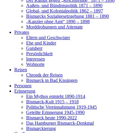
Der Kampf gegen „Reichsfeinde“ 1871 – 1890
Außen- und Bündnispolitik 1871 – 1890
Global- und Kolonialpolitik 1862 – 1897
Bismarcks Sozialgesetzgebung 1881 – 1890
„Kanzler ohne Amt“ 1890 – 1898
Morddrohungen und Attentate
Privates
Eltern und Geschwister
Ehe und Kinder
Gutsherr
Persönlichkeit
Interessen
Wohnorte
Reisen
Chronik der Reisen
Bismarck in Bad Kissingen
Personen
Erinnerung
Ein Mythos entsteht 1890-1914
Bismarck-Kult 1915 – 1918
Politische Vereinnahmung 1919-1945
Geteilte Erinnerung 1945-1990
Bismarck heute 1990-2022
Das Hamburger Bismarck-Denkmal
Bismarckierung