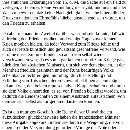
ihre amtlichen Erklärungen vom 15. d. M. die Sache auf ein Feld zu
verlegen, auf dem es keine Vermittlung mehr gibt, und uns und aller
Welt zu beweisen, daß keine Nachgiebigkeit, welche innerhalb der
Grenzen nationalen Ehrgefühls bliebe, ausreichend sein würde, um
den Frieden zu erhalten.
Da aber niemand im Zweifel darüber war und sein konnte, daß wir
aufrichtig den Frieden wollten; und wenige Tage zuvor keinen
Krieg möglich hielten, da jeder Vorwand zum Kriege fehlte und
auch der letzte künstlich und gewaltsam geschaffene Vorwand, wie
er ohne unser Zutun erfunden, so auch von selbst wieder
verschwunden war; da es somit gar keinen Grund zum Kriege gab,
blieb den französischen Ministern, um sich vor dem eigenen, in der
Mehrheit friedlich gesinnten und der Ruhe bedürftigen Volke
scheinbar zu rechtfertigen, nur übrig, durch Entstellung und
Erfindung von Tatsachen, deren Unwahrheit ihnen actenmäßig
bekannt war, den beiden repräsentativen Körperschaften und durch
sie dem Volke einzureden, es sei von Preußen beleidigt worden, um
dadurch die Leidenschaften zu einem Ausbruch aufzustacheln, von
dem sie sich selbst als fortgerissen darstellen konnten.
Es ist ein trauriges Geschäft, die Reihe dieser Unwahrheiten
aufzudecken; glücklicherweise haben die französischen Minister
diese Aufgabe abgekürzt, indem sie durch die Weigerung, die von
einem Teil der Versammlung geforderte Vorlage der Note oder