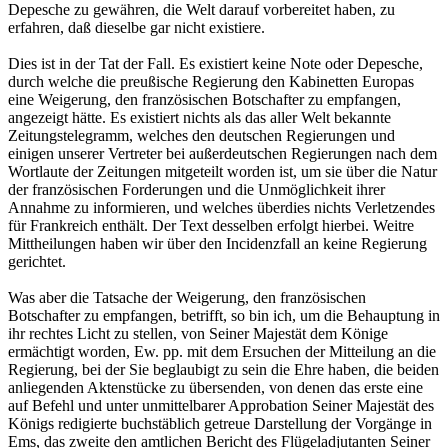
Depesche zu gewähren, die Welt darauf vorbereitet haben, zu
erfahren, daß dieselbe gar nicht existiere.
Dies ist in der Tat der Fall. Es existiert keine Note oder Depesche,
durch welche die preußische Regierung den Kabinetten Europas
eine Weigerung, den französischen Botschafter zu empfangen,
angezeigt hätte. Es existiert nichts als das aller Welt bekannte
Zeitungstelegramm, welches den deutschen Regierungen und
einigen unserer Vertreter bei außerdeutschen Regierungen nach dem
Wortlaute der Zeitungen mitgeteilt worden ist, um sie über die Natur
der französischen Forderungen und die Unmöglichkeit ihrer
Annahme zu informieren, und welches überdies nichts Verletzendes
für Frankreich enthält. Der Text desselben erfolgt hierbei. Weitre
Mittheilungen haben wir über den Incidenzfall an keine Regierung
gerichtet.
Was aber die Tatsache der Weigerung, den französischen
Botschafter zu empfangen, betrifft, so bin ich, um die Behauptung in
ihr rechtes Licht zu stellen, von Seiner Majestät dem Könige
ermächtigt worden, Ew. pp. mit dem Ersuchen der Mitteilung an die
Regierung, bei der Sie beglaubigt zu sein die Ehre haben, die beiden
anliegenden Aktenstücke zu übersenden, von denen das erste eine
auf Befehl und unter unmittelbarer Approbation Seiner Majestät des
Königs redigierte buchstäblich getreue Darstellung der Vorgänge in
Ems, das zweite den amtlichen Bericht des Flügeladjutanten Seiner