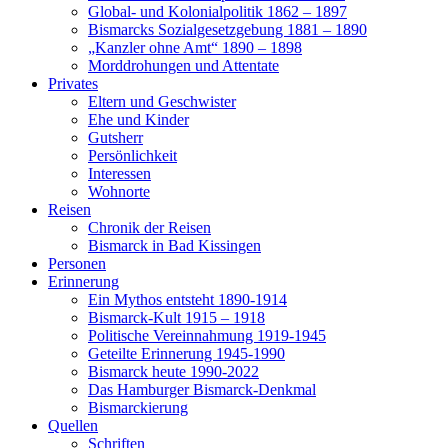
Global- und Kolonialpolitik 1862 – 1897
Bismarcks Sozialgesetzgebung 1881 – 1890
„Kanzler ohne Amt“ 1890 – 1898
Morddrohungen und Attentate
Privates
Eltern und Geschwister
Ehe und Kinder
Gutsherr
Persönlichkeit
Interessen
Wohnorte
Reisen
Chronik der Reisen
Bismarck in Bad Kissingen
Personen
Erinnerung
Ein Mythos entsteht 1890-1914
Bismarck-Kult 1915 – 1918
Politische Vereinnahmung 1919-1945
Geteilte Erinnerung 1945-1990
Bismarck heute 1990-2022
Das Hamburger Bismarck-Denkmal
Bismarckierung
Quellen
Schriften