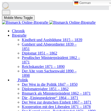
German
German
Mobile Menu Toggle
Chronik
Biografie
Kindheit und Ausbildung 1815 – 1839
Gutsherr und Abgeordneter 1839 –
1851
Diplomat 1851 – 1862
Preußischer Ministerpräsident 1862 –
1871
Reichskanzler 1871 – 1890
Der Alte vom Sachsenwald 1890 –
1898
Politik
Der Weg in die Politik 1847 – 1850
Diplomatenjahre 1851 – 1862
Bismarck als Ministerpräsident 1862 – 1871
Die „Einigungskriege“ 1864 – 1871
Der Weg zur deutschen Einheit 1867 – 1871
Kooperation mit den Liberalen 1871 – 1878