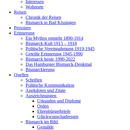
Interessen
Wohnorte
Reisen
Chronik der Reisen
Bismarck in Bad Kissingen
Personen
Erinnerung
Ein Mythos entsteht 1890-1914
Bismarck-Kult 1915 – 1918
Politische Vereinnahmung 1919-1945
Geteilte Erinnerung 1945-1990
Bismarck heute 1990-2022
Das Hamburger Bismarck-Denkmal
Bismarckierung
Quellen
Schriften
Politische Kommunikation
Anekdoten und Zitate
Auszeichnungen
Urkunden und Diplome
Orden
Ehrenbürgerbriefe
Glückwunschadressen
Bismarck im Bild
Gemälde