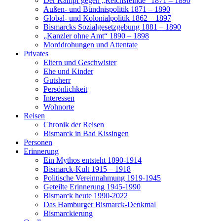
Der Kampf gegen „Reichsfeinde“ 1871 – 1890
Außen- und Bündnispolitik 1871 – 1890
Global- und Kolonialpolitik 1862 – 1897
Bismarcks Sozialgesetzgebung 1881 – 1890
„Kanzler ohne Amt“ 1890 – 1898
Morddrohungen und Attentate
Privates
Eltern und Geschwister
Ehe und Kinder
Gutsherr
Persönlichkeit
Interessen
Wohnorte
Reisen
Chronik der Reisen
Bismarck in Bad Kissingen
Personen
Erinnerung
Ein Mythos entsteht 1890-1914
Bismarck-Kult 1915 – 1918
Politische Vereinnahmung 1919-1945
Geteilte Erinnerung 1945-1990
Bismarck heute 1990-2022
Das Hamburger Bismarck-Denkmal
Bismarckierung