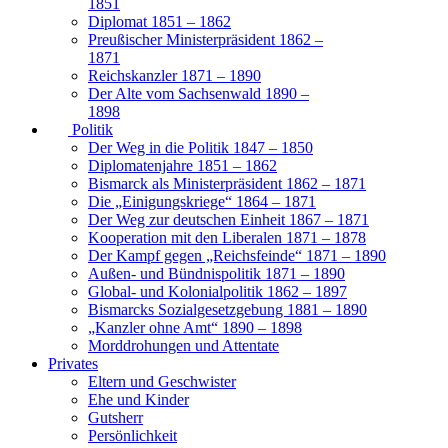
1851
Diplomat 1851 – 1862
Preußischer Ministerpräsident 1862 –
1871
Reichskanzler 1871 – 1890
Der Alte vom Sachsenwald 1890 –
1898
Politik
Der Weg in die Politik 1847 – 1850
Diplomatenjahre 1851 – 1862
Bismarck als Ministerpräsident 1862 – 1871
Die „Einigungskriege“ 1864 – 1871
Der Weg zur deutschen Einheit 1867 – 1871
Kooperation mit den Liberalen 1871 – 1878
Der Kampf gegen „Reichsfeinde“ 1871 – 1890
Außen- und Bündnispolitik 1871 – 1890
Global- und Kolonialpolitik 1862 – 1897
Bismarcks Sozialgesetzgebung 1881 – 1890
„Kanzler ohne Amt“ 1890 – 1898
Morddrohungen und Attentate
Privates
Eltern und Geschwister
Ehe und Kinder
Gutsherr
Persönlichkeit