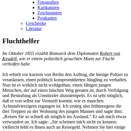
Fotografien
Karikaturen
Zeichnungen
Postkarten
Geschenke
Literatur
Fluchthelfer
Im Oktober 1855 erzählt Bismarck dem Diplomaten
Robert von
Keudell
, wie er einem polizeilich gesuchten Mann zur Flucht
verholfen habe.
Ich erhielt vor kurzem von Berlin den Auftrag, die hiesige Polizei zu
veranlassen, einen politisch kompromittierten Jüngling zu verhaften.
Nun ist es wirklich nicht wohlgethan, einen fähigen jungen
Menschen, der auf einen falschen Weg geraten ist, durch Verfolgung
und Bestrafung als Umstürzler abzustempeln. Es ist sehr möglich,
daß er von selbst zur Vernunft kommt, wie es manchen
Achtundvierzigern ergangen ist. Ich erstieg also frühmorgens die
drei Treppen zu der Wohnung des jungen Mannes und sagte ihm:
„Reisen Sie so schnell als möglich ins Ausland.“ Er sah mich etwas
verwundert an. Ich sagte: „Sie scheinen mich nicht zu kennen;
vielleicht fehlt es Ihnen auch an Reisegeld. Nehmen Sie hier einige