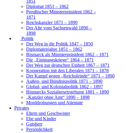
1851
Diplomat 1851 – 1862
Preußischer Ministerpräsident 1862 –
1871
Reichskanzler 1871 – 1890
Der Alte vom Sachsenwald 1890 –
1898
Politik
Der Weg in die Politik 1847 – 1850
Diplomatenjahre 1851 – 1862
Bismarck als Ministerpräsident 1862 – 1871
Die „Einigungskriege“ 1864 – 1871
Der Weg zur deutschen Einheit 1867 – 1871
Kooperation mit den Liberalen 1871 – 1878
Der Kampf gegen „Reichsfeinde“ 1871 – 1890
Außen- und Bündnispolitik 1871 – 1890
Global- und Kolonialpolitik 1862 – 1897
Bismarcks Sozialgesetzgebung 1881 – 1890
„Kanzler ohne Amt“ 1890 – 1898
Morddrohungen und Attentate
Privates
Eltern und Geschwister
Ehe und Kinder
Gutsherr
Persönlichkeit