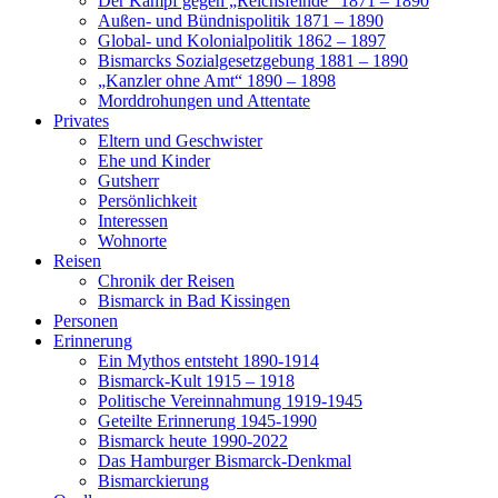
Der Kampf gegen „Reichsfeinde“ 1871 – 1890
Außen- und Bündnispolitik 1871 – 1890
Global- und Kolonialpolitik 1862 – 1897
Bismarcks Sozialgesetzgebung 1881 – 1890
„Kanzler ohne Amt“ 1890 – 1898
Morddrohungen und Attentate
Privates
Eltern und Geschwister
Ehe und Kinder
Gutsherr
Persönlichkeit
Interessen
Wohnorte
Reisen
Chronik der Reisen
Bismarck in Bad Kissingen
Personen
Erinnerung
Ein Mythos entsteht 1890-1914
Bismarck-Kult 1915 – 1918
Politische Vereinnahmung 1919-1945
Geteilte Erinnerung 1945-1990
Bismarck heute 1990-2022
Das Hamburger Bismarck-Denkmal
Bismarckierung