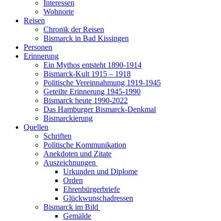
Interessen
Wohnorte
Reisen
Chronik der Reisen
Bismarck in Bad Kissingen
Personen
Erinnerung
Ein Mythos entsteht 1890-1914
Bismarck-Kult 1915 – 1918
Politische Vereinnahmung 1919-1945
Geteilte Erinnerung 1945-1990
Bismarck heute 1990-2022
Das Hamburger Bismarck-Denkmal
Bismarckierung
Quellen
Schriften
Politische Kommunikation
Anekdoten und Zitate
Auszeichnungen
Urkunden und Diplome
Orden
Ehrenbürgerbriefe
Glückwunschadressen
Bismarck im Bild
Gemälde