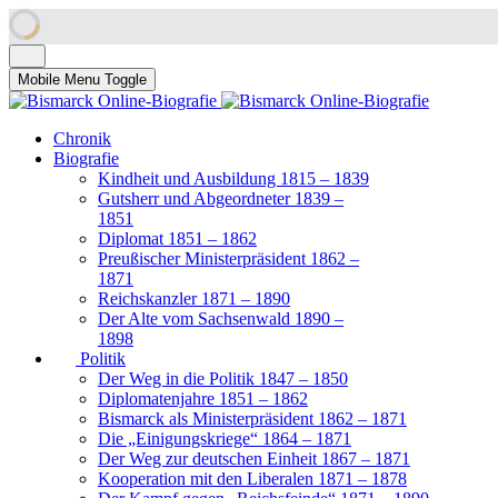
Mobile Menu Toggle
Chronik
Biografie
Kindheit und Ausbildung 1815 – 1839
Gutsherr und Abgeordneter 1839 –
1851
Diplomat 1851 – 1862
Preußischer Ministerpräsident 1862 –
1871
Reichskanzler 1871 – 1890
Der Alte vom Sachsenwald 1890 –
1898
Politik
Der Weg in die Politik 1847 – 1850
Diplomatenjahre 1851 – 1862
Bismarck als Ministerpräsident 1862 – 1871
Die „Einigungskriege“ 1864 – 1871
Der Weg zur deutschen Einheit 1867 – 1871
Kooperation mit den Liberalen 1871 – 1878