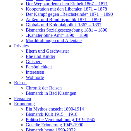
Der Weg zur deutschen Einheit 1867 – 1871
Kooperation mit den Liberalen 1871 – 1878
Der Kampf gegen „Reichsfeinde“ 1871 – 1890
Außen- und Bündnispolitik 1871 – 1890
Global- und Kolonialpolitik 1862 – 1897
Bismarcks Sozialgesetzgebung 1881 – 1890
„Kanzler ohne Amt“ 1890 – 1898
Morddrohungen und Attentate
Privates
Eltern und Geschwister
Ehe und Kinder
Gutsherr
Persönlichkeit
Interessen
Wohnorte
Reisen
Chronik der Reisen
Bismarck in Bad Kissingen
Personen
Erinnerung
Ein Mythos entsteht 1890-1914
Bismarck-Kult 1915 – 1918
Politische Vereinnahmung 1919-1945
Geteilte Erinnerung 1945-1990
Bismarck heute 1990-2022